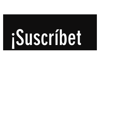
©2024 Desarrollado por
Live Peace
¡Suscríbet
e a 
nuestra 
Newsletter