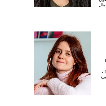
دوق
عمال
كتب
سية