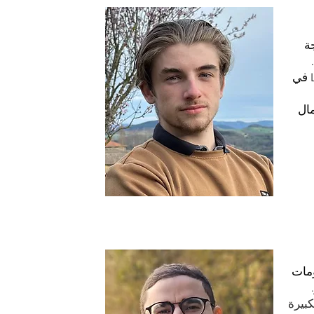
ة
عمل في جمعية Le Studio BBA في
مال
ومات
بيرة