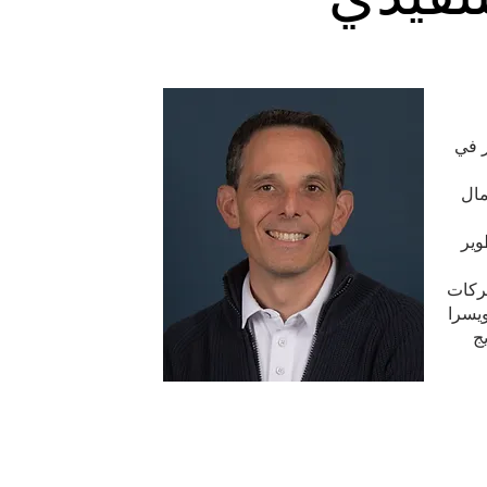
ر في
مال
 تطوير
الشركات
يسرا
ج