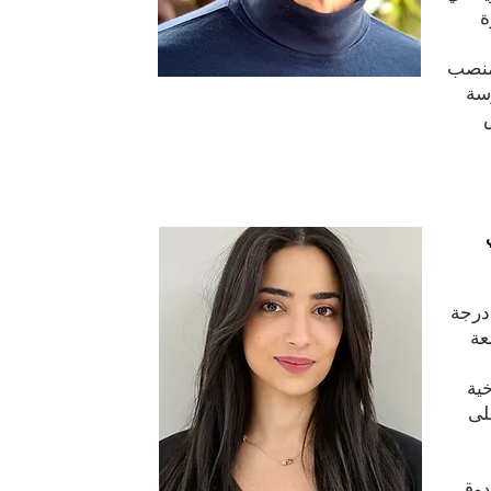
ة
19، شغل منصب
سة
درجة
عة
ية
لى