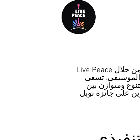
م
مشروع
Live Peace هي منظمة غير ربحية تأسست بهدف واحد: تعزيز السلام العالمي من خلال
لموسيقى. تسعى Live Peace إلى توحيد العالم حول رسالة قوية ومشتركة: "نريد
نوع ومتوازن بين
ين على جائزة نوبل
تنفيذي