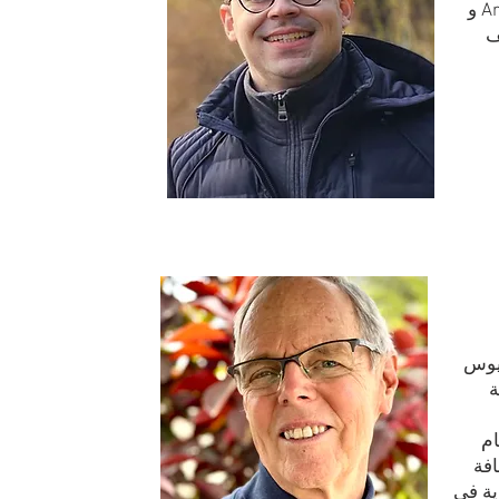
مثل Fitec و Arsenal Technology و
ف
يوس
ة
 عام 2015، قام
افة
ية في