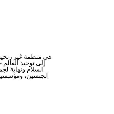
اتصال
الفع
السلام ونهاية لجم
الجنسين، ومؤسسين م