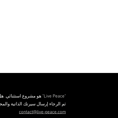
"Live Peace" هو مشروع استثنائي. هل ترغب في أن تكون جزءًا منه؟
ثم الرجاء إرسال سيرتك الذاتية والمج
contact@live-peace.com