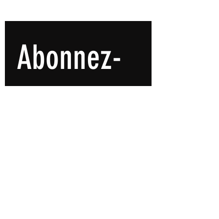
Ignobles" / ©2024
Propulsé par Live Peace
Abonnez-
vous à 
notre 
newsletter